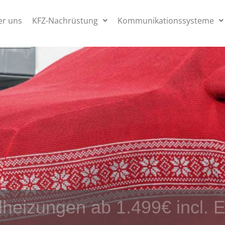
er uns
KFZ-Nachrüstung
Kommunikationssysteme
heizungen ab 1.499€ incl. 