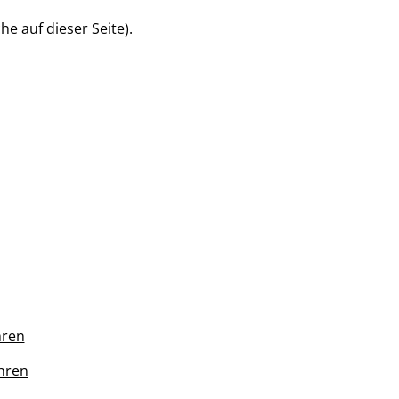
e auf dieser Seite).
hren
hren