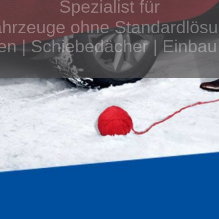
Spezialist für
hrzeuge ohne Standardlös
n | Schiebedächer | Einbau