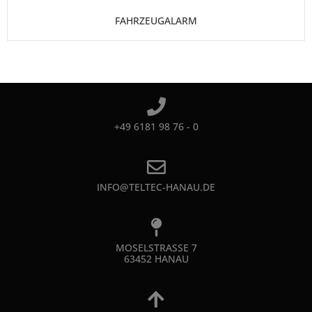
FAHRZEUGALARM
+49 6181 98 76 - 0
INFO@TELTEC-HANAU.DE
MOSELSTRASSE 7
63452 HANAU