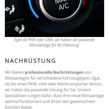
Egal ob PKW oder LKW, wir haben die passende
Klimaanlage für Ihr Fahrzeug.
NACHRÜSTUNG
Wir bieten
professionelle Nachrüstungen
von
Klimaanlagen für verschiedene Fahrzeugtypen. Egal,
ob Sie einen PKW, LKW oder Kleintransporter fahren,
wir haben die passende Lösung für Sie. Unsere
Spezialisten sorgen dafür, dass Ihre neue Klimaanlage
optimal funktioniert und Ihnen den gewünschten
Komfort bietet.