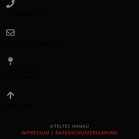
+49 6181 98 76 - 0
INFO@TELTEC-HANAU.DE
MOSELSTRASSE 7
63452 HANAU
NACH OBEN
©TELTEC HANAU
IMPRESSUM
|
DATENSCHUTZERKLÄRUNG