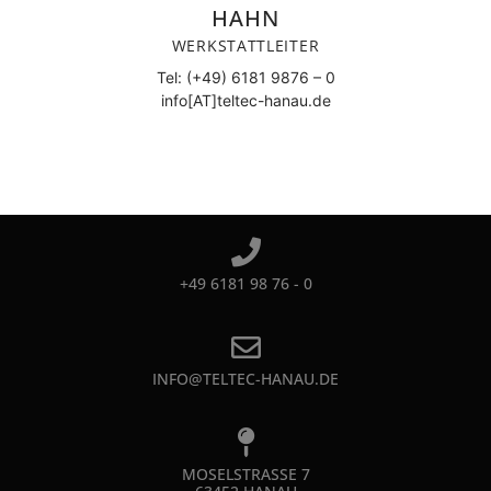
HAHN
WERKSTATTLEITER
Tel: (+49) 6181 9876 – 0
info[AT]teltec-hanau.de
+49 6181 98 76 - 0
INFO@TELTEC-HANAU.DE
MOSELSTRASSE 7