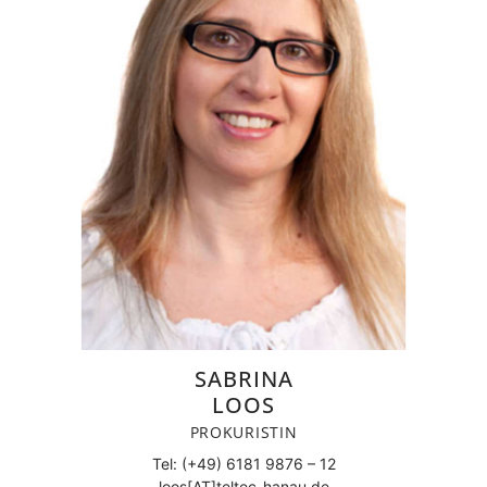
SABRINA
LOOS
PROKURISTIN
Tel: (+49) 6181 9876 – 12
loos[AT]teltec-hanau.de